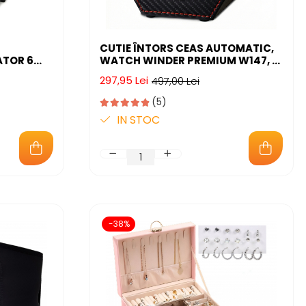
CUTIE ÎNTORS CEAS AUTOMATIC,
ATOR 6
WATCH WINDER PREMIUM W147, 1
MENT
PROGRAM AUTOMAT DE ROTATIE,
297,95 Lei
497,00 Lei
ER
MOTOR SILENȚIOS, ALIMENTARE LA
PRIZĂ
(5)
LA PRIZA
IN STOC
-38%