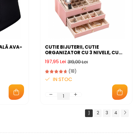
ALĂ AVA-
CUTIE BIJUTERII, CUTIE
ORGANIZATOR CU 3 NIVELE, CU
BARE,
CHEITA, 2 SERTARE, SPATIU
197,95 Lei
319,00 Lei
DEPOZITARE PENTRU BRATARI,
INELE, LANTISOARE, CEASURI, SET 9
(18)
PERECHI CERCEI INCLUSI, CATIFEA,
IN STOC
23 X 17 X 13.5 CM
1
2
3
4