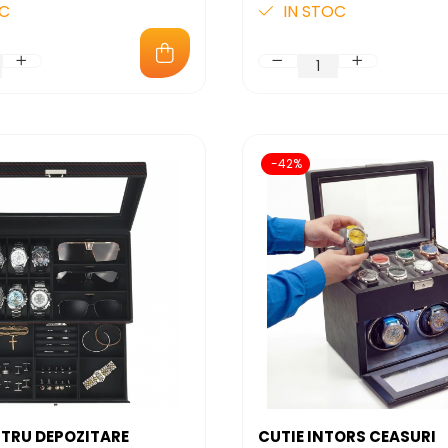
OC
IN STOC
-42%
NTRU DEPOZITARE
CUTIE INTORS CEASURI