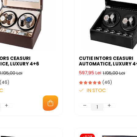
TORS CEASURI
CUTIE INTORS CEASURI
CE, LUXURY 4+6
AUTOMATICE, LUXURY 4
597,95 Lei
1.195,00 Lei
1.195,00 Lei
(46)
(46)
OC
IN STOC
-50%