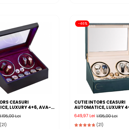
-46%
TORS CEASURI
CUTIE INTORS CEASURI
CE, LUXURY 4+6, AVA-
AUTOMATICE, LUXURY 4
INTERIOR CU LED,
STARS ®, INTERIOR CU LE
649,97 Lei
1.195,00 Lei
1.195,00 Lei
PIELE
EXTERIOR PIELE
(21)
(21)