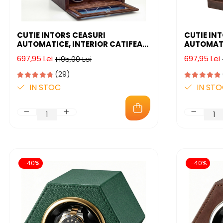
CUTIE INTORS CEASURI
CUTIE IN
AUTOMATICE, INTERIOR CATIFEA
AUTOMATI
SI EXTERIOR DIN PIELE, INCHIDERE
CEASURI 
697,95 Lei
697,95 Lei
1.195,00 Lei
CU CHEIE, AVA-STARS ®
BIJUTERI
PREMIUM,
(29)
PRESETATE
IN STOC
IN ST
-40%
-40%