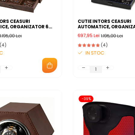
TORS CEASURI
CUTIE INTORS CEASURI
CE, ORGANIZATOR 6
AUTOMATICE, ORGANIZ
CU COMPARTIMENT
CEASURI CU COMPARTI
697,95 Lei
1.195,00 Lei
1.195,00 Lei
I, WATCH WINDER
BIJUTERII, WATCH WIND
 4 PROGRAME
PREMIUM, 4 PROGRAME
(4)
(4)
, ALIMENTARE LA PRIZA
PRESETATE, ALIMENTARE 
OC
IN STOC
-39%