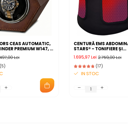
TORS CEAS AUTOMATIC,
CENTURĂ EMS ABDOMIN
NDER PREMIUM W147, 1
STARS® - TONIFIERE ȘI
AUTOMAT DE ROTATIE,
AMELIORARE DURERI LOM
1.695,97 Lei
497,00 Lei
2.759,00 Lei
LENȚIOS, ALIMENTARE LA
APLICAȚIE MOBILĂ
(5)
(17)
OC
IN STOC