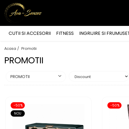
INGRIJIRE SI FRUMUSETE
Ingrijire Corporala
CUTII SI ACCESORII
FITNESS
INGRIJIRE SI FRUMUSE
Acasa /
Promotii
PROMOTII
PROMOTII
-50%
-50%
NOU