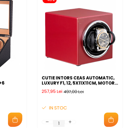
CUTIE INTORS CEAS AUTOMATIC,
+6
LUXURY F1, 12, 5X11X11CM, MOTOR
SILENTIOS, LEMN
257,95 Lei
497,00 Lei
IN STOC