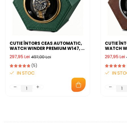
CUTIE ÎNTORS CEAS AUTOMATIC,
CUTIE ÎN
WATCH WINDER PREMIUM W147, 1
WATCH WI
PROGRAM AUTOMAT DE ROTATIE,
PROGRAM 
297,95 Lei
297,95 Lei
497,00 Lei
MOTOR SILENȚIOS, ALIMENTARE LA
MOTOR SI
PRIZĂ
PRIZĂ
(5)
IN STOC
IN ST