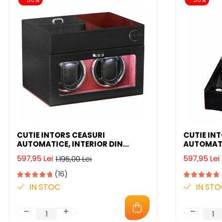
CUTIE INTORS CEASURI
CUTIE IN
AUTOMATICE, INTERIOR DIN
AUTOMATI
CATIFEA SI EXTERIOR DIN PIELE
597,95 Lei
597,95 Lei
1.195,00 Lei
(16)
IN STOC
IN ST