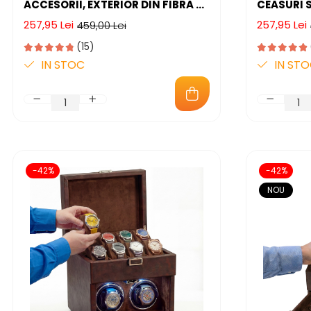
ACCESORII, EXTERIOR DIN FIBRA DE
CEASURI S
CARBON SI PIELE ECOLOGICA,
PENTRU O
257,95 Lei
257,95 Lei
459,00 Lei
GEAM TRANSPARENT DIN ACRIL,
PERSONALE
35X21X14CM, NEGRU
DE CARBO
(15)
DIN ACRI
IN STOC
IN ST
-42%
-42%
NOU