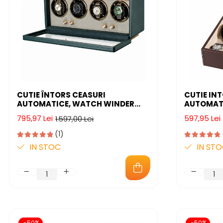
CUTIE ÎNTORS CEASURI
CUTIE IN
AUTOMATICE, WATCH WINDER
AUTOMATI
PREMIUM W162B, ROTATOR
795,97 Lei
597,95 Lei
1.597,00 Lei
PENTRU 4 CEASURI AUTOMATE,
MOTOR SILENȚIOS, 4 PROGRAME
(1)
PRESETATE, ILUMINARE LED,
IN STOC
IN ST
ALIMENTARE LA PRIZĂ
-50%
-50%