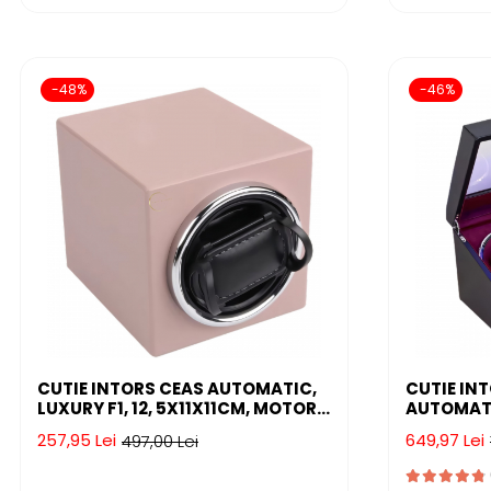
-48%
-46%
CUTIE INTORS CEAS AUTOMATIC,
CUTIE IN
LUXURY F1, 12, 5X11X11CM, MOTOR
AUTOMATI
SILENTIOS, LEMN
STARS ®, 
257,95 Lei
649,97 Lei
497,00 Lei
EXTERIOR 