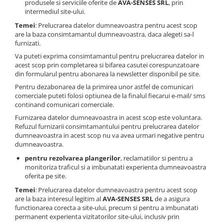
produsele si serviciile oferite de
AVA-SENSES SRL
, prin
intermediul site-ului.
Temei
: Prelucrarea datelor dumneavoastra pentru acest scop
are la baza consimtamantul dumneavoastra, daca alegeti sa-l
furnizati.
Va puteti exprima consimtamantul pentru prelucrarea datelor in
acest scop prin completarea si bifarea casutei corespunzatoare
din formularul pentru abonarea la newsletter disponibil pe site.
Pentru dezabonarea de la primirea unor astfel de comunicari
comerciale puteti folosi optiunea de la finalul fiecarui e-mail/ sms
continand comunicari comerciale.
Furnizarea datelor dumneavoastra in acest scop este voluntara.
Refuzul furnizarii consimtamantului pentru prelucrarea datelor
dumneavoastra in acest scop nu va avea urmari negative pentru
dumneavoastra.
pentru rezolvarea plangerilor
, reclamatiilor si pentru a
monitoriza traficul si a imbunatati experienta dumneavoastra
oferita pe site.
Temei
: Prelucrarea datelor dumneavoastra pentru acest scop
are la baza interesul legitim al
AVA-SENSES SRL
de a asigura
functionarea corecta a site-ului, precum si pentru a imbunatati
permanent experienta vizitatorilor site-ului, inclusiv prin