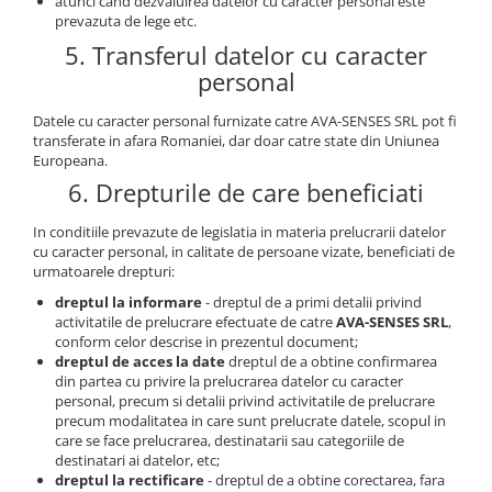
atunci cand dezvaluirea datelor cu caracter personal este
prevazuta de lege etc.
5. Transferul datelor cu caracter
personal
Datele cu caracter personal furnizate catre AVA-SENSES SRL pot fi
transferate in afara Romaniei, dar doar catre state din Uniunea
Europeana.
6. Drepturile de care beneficiati
In conditiile prevazute de legislatia in materia prelucrarii datelor
cu caracter personal, in calitate de persoane vizate, beneficiati de
urmatoarele drepturi:
dreptul la informare
- dreptul de a primi detalii privind
activitatile de prelucrare efectuate de catre
AVA-SENSES SRL
,
conform celor descrise in prezentul document;
dreptul de acces la date
dreptul de a obtine confirmarea
din partea cu privire la prelucrarea datelor cu caracter
personal, precum si detalii privind activitatile de prelucrare
precum modalitatea in care sunt prelucrate datele, scopul in
care se face prelucrarea, destinatarii sau categoriile de
destinatari ai datelor, etc;
dreptul la rectificare
- dreptul de a obtine corectarea, fara