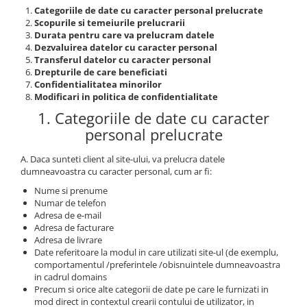
Categoriile de date cu caracter personal prelucrate
Scopurile si temeiurile prelucrarii
Durata pentru care va prelucram datele
Dezvaluirea datelor cu caracter personal
Transferul datelor cu caracter personal
Drepturile de care beneficiati
Confidentialitatea minorilor
Modificari in politica de confidentialitate
1. Categoriile de date cu caracter
personal prelucrate
A. Daca sunteti client al site-ului, va prelucra datele
dumneavoastra cu caracter personal, cum ar fi:
Nume si prenume
Numar de telefon
Adresa de e-mail
Adresa de facturare
Adresa de livrare
Date referitoare la modul in care utilizati site-ul (de exemplu,
comportamentul /preferintele /obisnuintele dumneavoastra
in cadrul domains
Precum si orice alte categorii de date pe care le furnizati in
mod direct in contextul crearii contului de utilizator, in