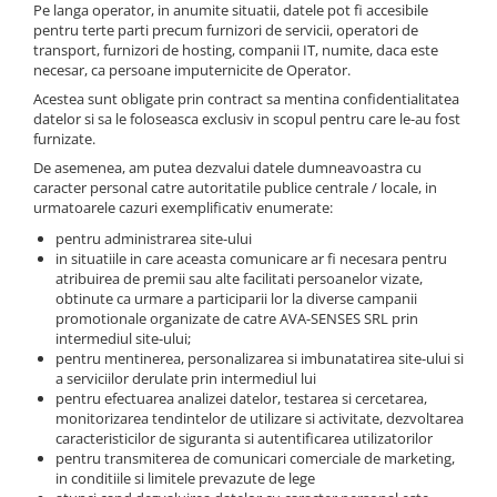
Pe langa operator, in anumite situatii, datele pot fi accesibile
pentru terte parti precum furnizori de servicii, operatori de
transport, furnizori de hosting, companii IT, numite, daca este
necesar, ca persoane imputernicite de Operator.
Acestea sunt obligate prin contract sa mentina confidentialitatea
datelor si sa le foloseasca exclusiv in scopul pentru care le-au fost
furnizate.
De asemenea, am putea dezvalui datele dumneavoastra cu
caracter personal catre autoritatile publice centrale / locale, in
urmatoarele cazuri exemplificativ enumerate:
pentru administrarea site-ului
in situatiile in care aceasta comunicare ar fi necesara pentru
atribuirea de premii sau alte facilitati persoanelor vizate,
obtinute ca urmare a participarii lor la diverse campanii
promotionale organizate de catre AVA-SENSES SRL prin
intermediul site-ului;
pentru mentinerea, personalizarea si imbunatatirea site-ului si
a serviciilor derulate prin intermediul lui
pentru efectuarea analizei datelor, testarea si cercetarea,
monitorizarea tendintelor de utilizare si activitate, dezvoltarea
caracteristicilor de siguranta si autentificarea utilizatorilor
pentru transmiterea de comunicari comerciale de marketing,
in conditiile si limitele prevazute de lege