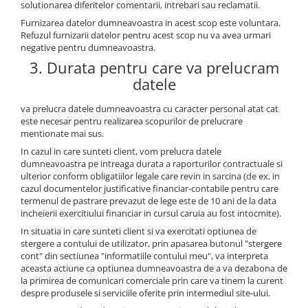
solutionarea diferitelor comentarii, intrebari sau reclamatii.
Furnizarea datelor dumneavoastra in acest scop este voluntara.
Refuzul furnizarii datelor pentru acest scop nu va avea urmari
negative pentru dumneavoastra.
3. Durata pentru care va prelucram
datele
va prelucra datele dumneavoastra cu caracter personal atat cat
este necesar pentru realizarea scopurilor de prelucrare
mentionate mai sus.
In cazul in care sunteti client, vom prelucra datele
dumneavoastra pe intreaga durata a raporturilor contractuale si
ulterior conform obligatiilor legale care revin in sarcina (de ex, in
cazul documentelor justificative financiar-contabile pentru care
termenul de pastrare prevazut de lege este de 10 ani de la data
incheierii exercitiului financiar in cursul caruia au fost intocmite).
In situatia in care sunteti client si va exercitati optiunea de
stergere a contului de utilizator, prin apasarea butonul "stergere
cont" din sectiunea "informatiile contului meu", va interpreta
aceasta actiune ca optiunea dumneavoastra de a va dezabona de
la primirea de comunicari comerciale prin care va tinem la curent
despre produsele si serviciile oferite prin intermediul site-ului.