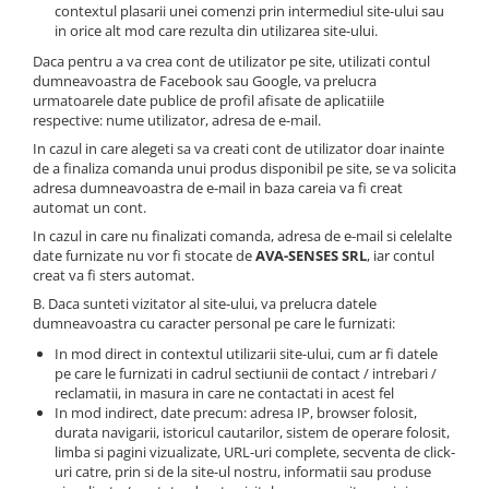
contextul plasarii unei comenzi prin intermediul site-ului sau
in orice alt mod care rezulta din utilizarea site-ului.
Daca pentru a va crea cont de utilizator pe site, utilizati contul
dumneavoastra de Facebook sau Google, va prelucra
urmatoarele date publice de profil afisate de aplicatiile
respective: nume utilizator, adresa de e-mail.
In cazul in care alegeti sa va creati cont de utilizator doar inainte
de a finaliza comanda unui produs disponibil pe site, se va solicita
adresa dumneavoastra de e-mail in baza careia va fi creat
automat un cont.
In cazul in care nu finalizati comanda, adresa de e-mail si celelalte
date furnizate nu vor fi stocate de
AVA-SENSES SRL
, iar contul
creat va fi sters automat.
B. Daca sunteti vizitator al site-ului, va prelucra datele
dumneavoastra cu caracter personal pe care le furnizati:
In mod direct in contextul utilizarii site-ului, cum ar fi datele
pe care le furnizati in cadrul sectiunii de contact / intrebari /
reclamatii, in masura in care ne contactati in acest fel
In mod indirect, date precum: adresa IP, browser folosit,
durata navigarii, istoricul cautarilor, sistem de operare folosit,
limba si pagini vizualizate, URL-uri complete, secventa de click-
uri catre, prin si de la site-ul nostru, informatii sau produse