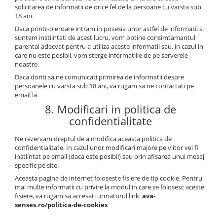
solicitarea de informatii de orice fel de la persoane cu varsta sub
18 ani.
Daca printr-o eroare intram in posesia unor astfel de informatii si
suntem instiintati de acest lucru, vom obtine consimtamantul
parental adecvat pentru a utiliza aceste informatii sau, in cazul in
care nu este posibil, vom sterge informatiile de pe serverele
noastre.
Daca doriti sa ne comunicati primirea de informatii despre
persoanele cu varsta sub 18 ani, va rugam sa ne contactati pe
email la
8. Modificari in politica de
confidentialitate
Ne rezervam dreptul de a modifica aceasta politica de
confidentialitate. In cazul unor modificari majore pe viitor vei fi
instiintat pe email (daca este posibil) sau prin afisarea unui mesaj
specific pe site.
Aceasta pagina de internet foloseste fisiere de tip cookie. Pentru
mai multe informatii cu privire la modul in care se folosesc aceste
fisiere, va rugam sa accesati urmatorul link:
ava-
senses.ro/politica-de-cookies