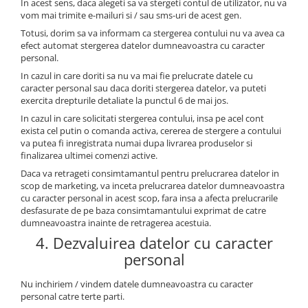
In acest sens, daca alegeti sa va stergeti contul de utilizator, nu va
vom mai trimite e-mailuri si / sau sms-uri de acest gen.
Totusi, dorim sa va informam ca stergerea contului nu va avea ca
efect automat stergerea datelor dumneavoastra cu caracter
personal.
In cazul in care doriti sa nu va mai fie prelucrate datele cu
caracter personal sau daca doriti stergerea datelor, va puteti
exercita drepturile detaliate la punctul 6 de mai jos.
In cazul in care solicitati stergerea contului, insa pe acel cont
exista cel putin o comanda activa, cererea de stergere a contului
va putea fi inregistrata numai dupa livrarea produselor si
finalizarea ultimei comenzi active.
Daca va retrageti consimtamantul pentru prelucrarea datelor in
scop de marketing, va inceta prelucrarea datelor dumneavoastra
cu caracter personal in acest scop, fara insa a afecta prelucrarile
desfasurate de pe baza consimtamantului exprimat de catre
dumneavoastra inainte de retragerea acestuia.
4. Dezvaluirea datelor cu caracter
personal
Nu inchiriem / vindem datele dumneavoastra cu caracter
personal catre terte parti.