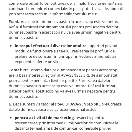
comerciale puteti folosi optiunea de la finalul fiecarui e-mail/ sms
continand comunicari comerciale. In plus, puteti sa va dezabonati
prin accesarea sectiunii "Informatiile contului meu".
Furnizarea datelor dumneavoastra in acest scop este voluntara.
Refuzul furnizarii consimtamantului pentru prelucrarea datelor
dumneavoastra in acest scop nu va avea urmari negative pentru
dumneavoastra.
in scopul efectuarii diverselor analize
, raportari privind
modul de functionare a site-ului, realizarea de profiluri de
preferinte de consum, in principal, in vederea imbunatatiri
experientei oferite pe site.
Temei
: Prelucrarea datelor dumneavoastra pentru acest scop
are la baza interesul legitim al AVA-SENSES SRL de a imbunatati
permanent experienta clientilor pe site. Furnizarea datelor
dumneavoastra in acest scop este voluntara. Refuzul furnizarii
datelor pentru acest scop nu va avea urmari negative pentru
dumneavoastra.
B. Daca sunteti vizitator al site-ului,
AVA-SENSES SRL
prelucreaza
datele dumneavoastra cu caracter personal astfel:
pentru activitati de marketing
, respectiv pentru
transmiterea, prin intermediul mijloacelor de comunicare la
distanta (e-mail, sms), de comunicari comerciale privind