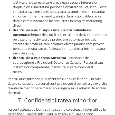
justifica prelucarea si care prevaleaza asupra intereselor,
drepturilor si libertatilor persoanelor vizate sau ca scopul este
constatarea, exercitarea sau apararea unui drept in instanta;
- in orice moment, in mod gratuit si fara nicio justificare, ca
datele care o vizeaza sa fie prelucrate in scop de marketing
direct.
dreptul de a nu fi supus unei decizii individuale
automate
dreptul de a nu fi subiectul unei decizii luate numai
pe baza unor activitati de prelucrare automate, inclusiv
crearea de profiluri, care produce efecte juridice care privesc
persoana vizata sau o afecteaza in mod similar intr-o masura
semnificativa;
dreptul de a va adresa Autoritatii
Nationale de
supraveghere a Prelucrarii Datelor cu Caracter Personal sau
instantelor competente, in masura in care considerati
necesar.
Pentru orice intrebari suplimentare cu privire la modul in care
datele cu caracter personal sunt prelucrate si pentru a va exercita
drepturile mentionate mai sus, va rugam sa va adresati la adresa
de email:
7. Confidentialitatea minorilor
nu contacteaza cu buna stiinta sau nu colecteaza informatii de la
persoane cu varsta sub 18 ani. Website-ul nu are ca scop