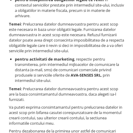
contextul serviciilor prestate prin intermediul site-ului, inclusiv
a obligatiilor in materie fiscala, precum si in materie de
arhivare.
Temei
: Prelucrarea datelor dumneavoastra pentru acest scop
este necesara in baza unor obligatii legale. Furnizarea datelor
dumneavoastra in acest scop este necesara. Refuzul furnizarii
datelor poate avea drept consecinta imposibilitatea de a respecta
obligatiile legale care ii revin si deci in imposibilitatea de a va oferi
serviciile prin intermediul site-ului.
pentru activitati de marketing
, respectiv pentru
transmiterea, prin intermediul mijloacelor de comunicare la
distanta (e-mail, sms) de comunicari comerciale privind
produsele si serviciile oferite de
AVA-SENSES SRL
, prin
intermediul site-ului.
Temei
: Prelucrarea datelor dumneavoastra pentru acest scop
are la baza consimtamantul dumneavoastra, daca alegeti sa-l
furnizati.
Va puteti exprima consimtamantul pentru prelucrarea datelor in
acest scop prin bifarea casutei corespunzatoare de la momentul
crearii contului, sau ulterior crearii contului, la sectiunea
informatiile contului meu.
Pentru dezabonarea de la primirea unor astfel de comunicari