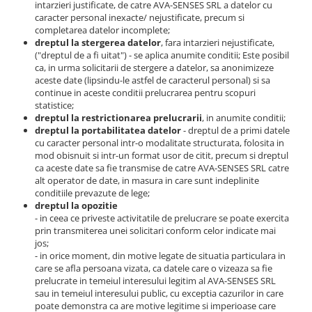
intarzieri justificate, de catre AVA-SENSES SRL a datelor cu
caracter personal inexacte/ nejustificate, precum si
completarea datelor incomplete;
dreptul la stergerea datelor
, fara intarzieri nejustificate,
("dreptul de a fi uitat") - se aplica anumite conditii; Este posibil
ca, in urma solicitarii de stergere a datelor, sa anonimizeze
aceste date (lipsindu-le astfel de caracterul personal) si sa
continue in aceste conditii prelucrarea pentru scopuri
statistice;
dreptul la restrictionarea prelucrarii
, in anumite conditii;
dreptul la portabilitatea datelor
- dreptul de a primi datele
cu caracter personal intr-o modalitate structurata, folosita in
mod obisnuit si intr-un format usor de citit, precum si dreptul
ca aceste date sa fie transmise de catre AVA-SENSES SRL catre
alt operator de date, in masura in care sunt indeplinite
conditiile prevazute de lege;
dreptul la opozitie
- in ceea ce priveste activitatile de prelucrare se poate exercita
prin transmiterea unei solicitari conform celor indicate mai
jos;
- in orice moment, din motive legate de situatia particulara in
care se afla persoana vizata, ca datele care o vizeaza sa fie
prelucrate in temeiul interesului legitim al AVA-SENSES SRL
sau in temeiul interesului public, cu exceptia cazurilor in care
poate demonstra ca are motive legitime si imperioase care