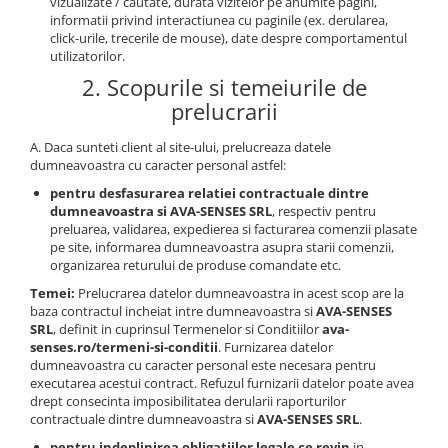
vizualizate / cautate, durata vizitelor pe anumite pagini,
informatii privind interactiunea cu paginile (ex. derularea,
click-urile, trecerile de mouse), date despre comportamentul
utilizatorilor.
2. Scopurile si temeiurile de
prelucrarii
A. Daca sunteti client al site-ului, prelucreaza datele
dumneavoastra cu caracter personal astfel:
pentru desfasurarea relatiei contractuale dintre
dumneavoastra si AVA-SENSES SRL
, respectiv pentru
preluarea, validarea, expedierea si facturarea comenzii plasate
pe site, informarea dumneavoastra asupra starii comenzii,
organizarea returului de produse comandate etc.
Temei:
Prelucrarea datelor dumneavoastra in acest scop are la
baza contractul incheiat intre dumneavoastra si
AVA-SENSES
SRL
, definit in cuprinsul Termenelor si Conditiilor
ava-
senses.ro/termeni-si-conditii
. Furnizarea datelor
dumneavoastra cu caracter personal este necesara pentru
executarea acestui contract. Refuzul furnizarii datelor poate avea
drept consecinta imposibilitatea derularii raporturilor
contractuale dintre dumneavoastra si
AVA-SENSES SRL
.
pentru indeplinirea obligatiilor legale ce revin
in