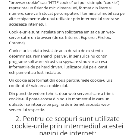
"browser cookie" sau "HTTP cookie" ori pur si simplu "cookie")
reprezinta un fisier de mici dimensiuni, format din litere si
numere, care va fi stocat pe computerul, terminalul mobil sau pe
alte echipamente ale unui utilizator prin intermediul carora se
acceseaza internetul.
Cookie-urile sunt instalate prin solicitarea emisa de un web-
server catre un browser (de ex. Internet Explorer, Firefox,
Chrome).
Cookie-urile odata instalate au o durata de existenta
determinata, ramanand "pasive", in sensul ca nu contin
programe software, virusi sau spyware si nu vor accesa
informatiile de pe hard driverul utilizatorului pe al carui
echipament au fost instalate.
Un cookie este format din doua parti:numele cookie-ului si
continutul / valoarea cookie-ului.
Din punct de vedere tehnic, doar web-serverul care a trimis
cookie-ul il poate accesa din nou in momentul in care un
utilizator se intoarce pe pagina de internet asociata web-
serverului respectiv.
2. Pentru ce scopuri sunt utilizate
cookie-urile prin intermediul acestei
pagini de internet: