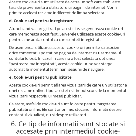
Aceste cookie-uri sunt utilizate de catre un soft care stabileste
tara de provenienta a utilizatorului paginii de internet. Vor fi
primite aceleasi reclame indiferent de limba selectata.
d. Cookie-uri pentru inregistrare
Atunci cand va inregistrati pe acest site, se genereaza cookie-uri
care memoreaza acest fapt. Serverele utilizeaza aceste cookie-uri
pentru a ne arata contul cu care sunteti inregistrat.
De asemenea, utilizarea acestor cookie-uri permite sa asociem
orice comentariu postat pe pagina de internet cu username-ul
contului folosit. In cazul in care nu a fost selectata optiunea
"pastreaza-ma inregistrat", aceste cookie-uri se vor sterge
automat la momentul terminarii sesiunii de navigare.
e. Cookie-uri pentru publicitate
Aceste cookie-uri permit aflarea vizualizarii de catre un utilizator a
unei reclame online, tipul acesteia si timpul scurs de la momentul
vizualizarii respectviului mesaj publicitar.
Ca atare, astfel de cookie-uri sunt folosite pentru targetarea
publicitatii online. Ele sunt anonime, stocand informatii despre
contentul vizualizat, nu si despre utilizatori.
6. Ce tip de informatii sunt stocate si
accesate prin intermediul cookie-