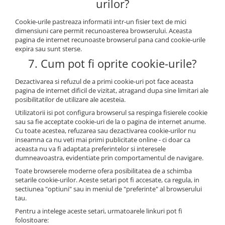
urilor?
Cookie-urile pastreaza informatii intr-un fisier text de mici
dimensiuni care permit recunoasterea browserului. Aceasta
pagina de internet recunoaste browserul pana cand cookie-urile
expira sau sunt sterse.
7. Cum pot fi oprite cookie-urile?
Dezactivarea si refuzul de a primi cookie-uri pot face aceasta
pagina de internet dificil de vizitat, atragand dupa sine limitari ale
posibilitatilor de utilizare ale acesteia.
Utilizatorii isi pot configura browserul sa respinga fisierele cookie
sau sa fie acceptate cookie-uri de la o pagina de internet anume.
Cu toate acestea, refuzarea sau dezactivarea cookie-urilor nu
inseamna ca nu veti mai primi publicitate online - ci doar ca
aceasta nu va fi adaptata preferintelor si interesele
dumneavoastra, evidentiate prin comportamentul de navigare.
Toate browserele moderne ofera posibilitatea de a schimba
setarile cookie-urilor. Aceste setari pot fi accesate, ca regula, in
sectiunea "optiuni" sau in meniul de "preferinte" al browserului
tau.
Pentru a intelege aceste setari, urmatoarele linkuri pot fi
folositoare: