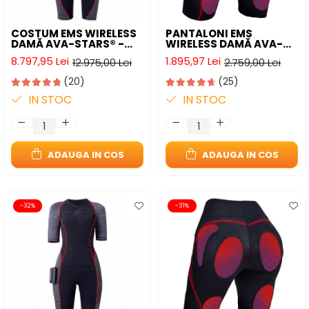
COSTUM EMS WIRELESS
PANTALONI EMS
DAMĂ AVA-STARS® -
WIRELESS DAMĂ AVA-
ANTRENAMENT FULL-
STARS® - TONIFIERE
8.797,95 Lei
1.895,97 Lei
12.975,00 Lei
2.759,00 Lei
BODY ACASĂ
FESIERI ȘI REDUCERE
CELULITĂ
(20)
(25)
IN STOC
IN STOC
ADAUGA IN COS
ADAUGA IN COS
-32%
-31%