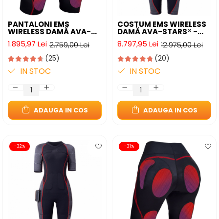
PANTALONI EMS
COSTUM EMS WIRELESS
WIRELESS DAMĂ AVA-
DAMĂ AVA-STARS® -
STARS® - TONIFIERE
ANTRENAMENT FULL-
1.895,97 Lei
8.797,95 Lei
2.759,00 Lei
12.975,00 Lei
FESIERI ȘI REDUCERE
BODY ACASĂ
CELULITĂ
(25)
(20)
IN STOC
IN STOC
ADAUGA IN COS
ADAUGA IN COS
-32%
-31%