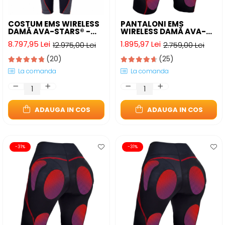
COSTUM EMS WIRELESS
PANTALONI EMS
DAMĂ AVA-STARS® -
WIRELESS DAMĂ AVA-
ANTRENAMENT FULL-
STARS® - TONIFIERE
8.797,95 Lei
1.895,97 Lei
12.975,00 Lei
2.759,00 Lei
BODY ACASĂ
FESIERI ȘI REDUCERE
CELULITĂ
(20)
(25)
La comanda
La comanda
ADAUGA IN COS
ADAUGA IN COS
-31%
-31%