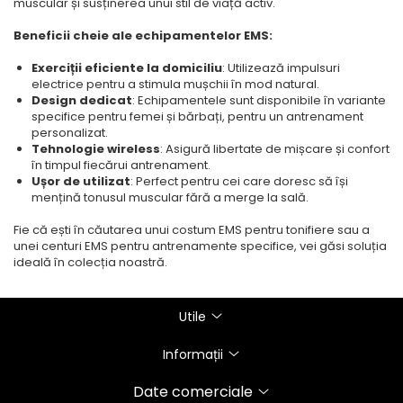
muscular și susținerea unui stil de viață activ.
Beneficii cheie ale echipamentelor EMS:
Exerciții eficiente la domiciliu
: Utilizează impulsuri
electrice pentru a stimula mușchii în mod natural.
Design dedicat
: Echipamentele sunt disponibile în variante
specifice pentru femei și bărbați, pentru un antrenament
personalizat.
Tehnologie wireless
: Asigură libertate de mișcare și confort
în timpul fiecărui antrenament.
Ușor de utilizat
: Perfect pentru cei care doresc să își
mențină tonusul muscular fără a merge la sală.
Fie că ești în căutarea unui costum EMS pentru tonifiere sau a
unei centuri EMS pentru antrenamente specifice, vei găsi soluția
ideală în colecția noastră.
Utile
Informații
Date comerciale