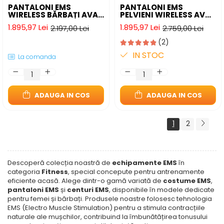
PANTALONI EMS
PANTALONI EMS
WIRELESS BĂRBAȚI AVA-
PELVIENI WIRELESS AVA-
STARS® - TONIFIERE
STARS® -
1.895,97 Lei
1.895,97 Lei
2.197,00 Lei
2.759,00 Lei
FESIERI ȘI COAPSE
INCONTINENȚĂ
URINARĂ, KEGEL ȘI
(2)
RECUPERARE
POSTPARTUM
IN STOC
La comanda
ADAUGA IN COS
ADAUGA IN COS
1
2
Descoperă colecția noastră de
echipamente EMS
în
categoria
Fitness
, special concepute pentru antrenamente
eficiente acasă. Alege dintr-o gamă variată de
costume EMS
,
pantaloni EMS
și
centuri EMS
, disponibile în modele dedicate
pentru femei și bărbați. Produsele noastre folosesc tehnologia
EMS (Electro Muscle Stimulation) pentru a stimula contracțiile
naturale ale mușchilor, contribuind la îmbunătățirea tonusului