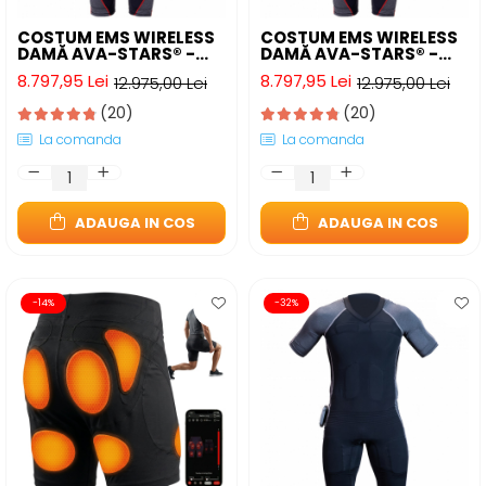
COSTUM EMS WIRELESS
COSTUM EMS WIRELESS
DAMĂ AVA-STARS® -
DAMĂ AVA-STARS® -
ANTRENAMENT FULL-
ANTRENAMENT FULL-
8.797,95 Lei
8.797,95 Lei
12.975,00 Lei
12.975,00 Lei
BODY ACASĂ
BODY ACASĂ
(20)
(20)
La comanda
La comanda
ADAUGA IN COS
ADAUGA IN COS
-14%
-32%