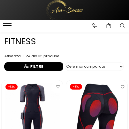
INGRIJIRE SI FRUMUSETE
Ingrijire Corporala
FITNESS
Afiseaza:
1-
24
din
35
produse
FILTRE
-32%
-31%