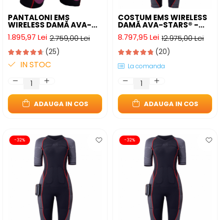
PANTALONI EMS
COSTUM EMS WIRELESS
WIRELESS DAMĂ AVA-
DAMĂ AVA-STARS® -
STARS® - TONIFIERE
ANTRENAMENT FULL-
1.895,97 Lei
8.797,95 Lei
2.759,00 Lei
12.975,00 Lei
FESIERI ȘI REDUCERE
BODY ACASĂ
CELULITĂ
(25)
(20)
IN STOC
La comanda
ADAUGA IN COS
ADAUGA IN COS
-32%
-32%