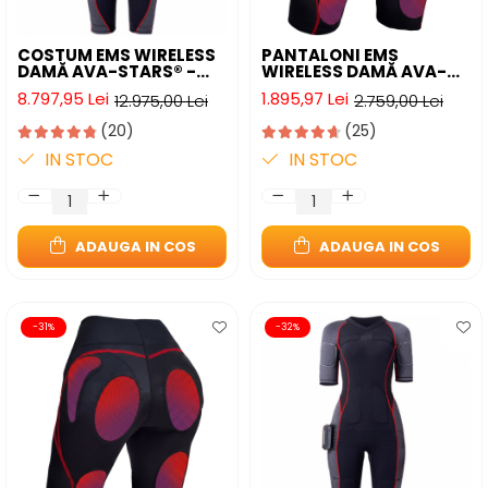
COSTUM EMS WIRELESS
PANTALONI EMS
DAMĂ AVA-STARS® -
WIRELESS DAMĂ AVA-
ANTRENAMENT FULL-
STARS® - TONIFIERE
8.797,95 Lei
1.895,97 Lei
12.975,00 Lei
2.759,00 Lei
BODY ACASĂ
FESIERI ȘI REDUCERE
CELULITĂ
(20)
(25)
IN STOC
IN STOC
ADAUGA IN COS
ADAUGA IN COS
-31%
-32%