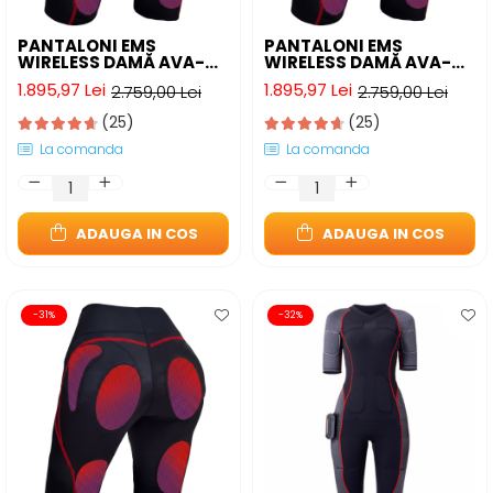
PANTALONI EMS
PANTALONI EMS
WIRELESS DAMĂ AVA-
WIRELESS DAMĂ AVA-
STARS® - TONIFIERE
STARS® - TONIFIERE
1.895,97 Lei
1.895,97 Lei
2.759,00 Lei
2.759,00 Lei
FESIERI ȘI REDUCERE
FESIERI ȘI REDUCERE
CELULITĂ
CELULITĂ
(25)
(25)
La comanda
La comanda
ADAUGA IN COS
ADAUGA IN COS
-31%
-32%