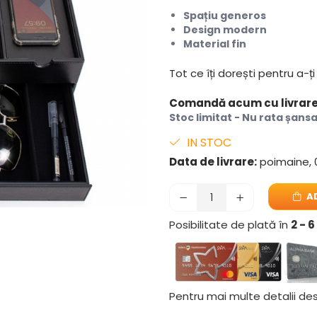
Spațiu generos
Design modern
Material fin
Tot ce îți dorești pentru a-ț
Comandă acum cu livrare r
Stoc limitat - Nu rata șans
IN STOC
Data de livrare:
poimaine, 
AD
Posibilitate de plată în
2 - 
Pentru mai multe detalii des