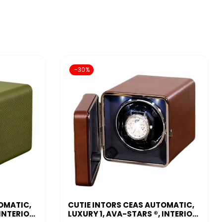
na, unde fiecare ceas strălucește ca o bijuterie. Pentru 
tejează, ci și subliniază valoarea ceasurilor si obiectelor tale 
-30%
rtarele multiple îți permit să-ți organizezi eficient toate 
a de care ai nevoie.
OMATIC,
CUTIE INTORS CEAS AUTOMATIC,
 INTERIOR
LUXURY 1, AVA-STARS ®, INTERIOR