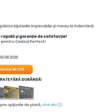
i păstra bijuteriile impecabile și mereu la îndemână.
apidă și garanție de satisfacție!
a pentru
Cadoul Perfect!
09.08.2026
AUGA IN COS
6 RATE FĂRĂ DOBÂNDĂ
!
pre opțiunile de plată,
click aici
.