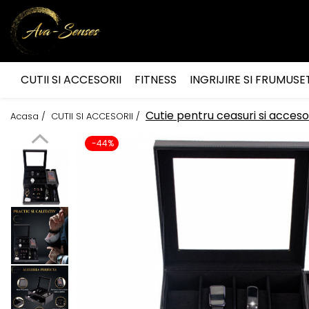
INGRIJIRE SI FRUMUSETE
Ingrijire Corporala
CUTII SI ACCESORII
FITNESS
INGRIJIRE SI FRUMUSE
Cutie pentru ceasuri si acceso
Acasa /
CUTII SI ACCESORII /
-44%