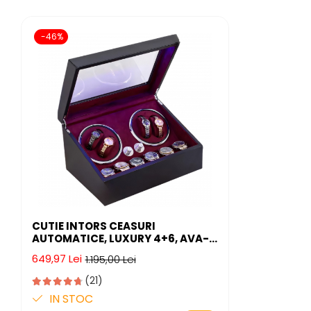
-46%
CUTIE INTORS CEASURI
AUTOMATICE, LUXURY 4+6, AVA-
STARS ®, INTERIOR CU LED,
649,97 Lei
1.195,00 Lei
EXTERIOR PIELE
(21)
IN STOC