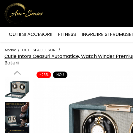
INGRIJIRE SI FRUMUSETE
Ingrijire Corporala
CUTII SI ACCESORII
FITNESS
INGRIJIRE SI FRUMUSE
Acasa /
CUTII SI ACCESORII /
Cutie Intors Ceasuri Automatice, Watch Winder Premium
Baterii
-23%
NOU