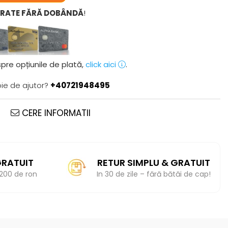
6 RATE FĂRĂ DOBÂNDĂ
!
pre opțiunile de plată,
click aici
.
oie de ajutor?
+40721948495
CERE INFORMATII
RATUIT
RETUR SIMPLU & GRATUIT
200 de ron
In 30 de zile – fără bătăi de cap!