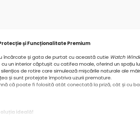
Protecție și Funcționalitate Premium
eu încărcate și gata de purtat cu această cutie
Watch Wind
 cu un interior căptușit cu catifea moale, oferind un spațiu l
ențios de rotire care simulează mișcările naturale ale mâi
ețea și sunt protejate împotriva uzurii premature.
nă că poate fi folosită atât conectată la priză, cât și cu bat
luția ideală!
easurilor