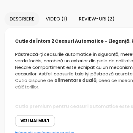
DESCRIERE
VIDEO
(1)
REVIEW-URI
(2)
Cutie de Întors 2 Ceasuri Automatice – Eleganță, 
Păstrează-ți ceasurile automatice în siguranță, mer
verde închis, combină un exterior din piele de calitate
Fiecare compartiment este echipat cu un mecanism sil
ceasurilor. Astfel, ceasurile tale își păstrează acurat
Cutia dispune de
alimentare duală
, ceea ce înseam
călătoriilor.
Cutia premium pentru ceasuri automatice este so
Potrivită pentru 2 ceasuri automatice
VEZI MAI MULT
Mecanism de rotire silențios și eficient
Interior din catifea moale – protejează suprafața c
Informatii conformitate produs