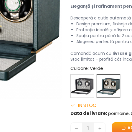
Eleganță și rafinament pent
Descoperă o cutie automată de 
Design premium, finisaje de
Protecție ideală și afișare 
Spațiu pentru până la 2 ce
Alegerea perfectă pentru u
Comandă acum cu
livrare 
Stoc limitat – profită cât încă
Culoare
: Verde
IN STOC
Data de livrare:
poimaine, 
AD