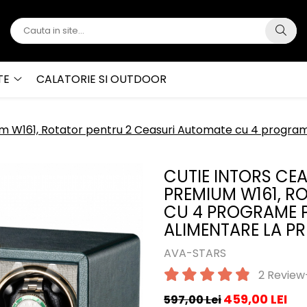
TE
CALATORIE SI OUTDOOR
 W161, Rotator pentru 2 Ceasuri Automate cu 4 programe 
CUTIE INTORS CE
PREMIUM W161, R
CU 4 PROGRAME PR
ALIMENTARE LA PR
AVA-STARS
2 Review
459,00 LEI
597,00 Lei