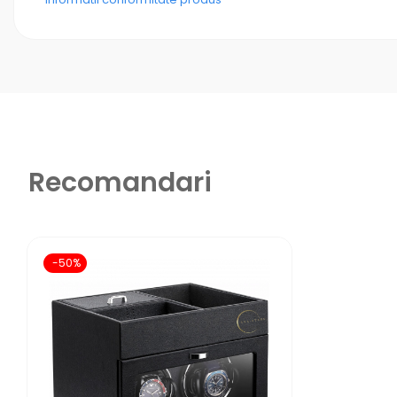
Exterior din piele elegantă – aspect premium
Funcționează atât la priză, cât și cu baterii (alime
Design compact și modern – ideal pentru vitrină s
Această cutie este alegerea perfectă pentru pasio
ceasurilor tale grija pe care o merită.
Recomandari
-50%