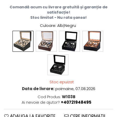
Comandă acum cu livrare gratuită și garanție de
satisfacție!
Stoc limitat - Nu rata șansa!
Culoare
: Alb|Negru
Stoc epuizat
Data de livrare:
poimaine, 07.08.2026
Cod Produs:
W103B
Ai nevoie de ajutor?
+40721948495
ADAUGA LA FAVORITE
CERE INFORMATII