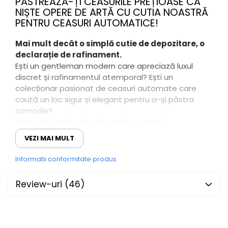
PĂSTREAZĂ-ȚI CEASURILE PREȚIOASE CA
NIȘTE OPERE DE ARTĂ CU CUTIA NOASTRĂ
PENTRU CEASURI AUTOMATICE!
Mai mult decât o simplă cutie de depozitare, o
declarație de rafinament.
Ești un gentleman modern care apreciază luxul
discret și rafinamentul atemporal? Ești un
colecționar pasionat de ceasuri automate care
caută un loc sigur și elegant pentru a-și păstra
comorile?
Atunci ai nevoie de cutia pentru ceasuri
automatice!
VEZI MAI MULT
Un sanctuar perfect pentru ceasurile tale
Informatii conformitate produs
prețioase:
CONFECȚIONATĂ DIN MATERIALE
Review-uri
(46)
PREMIUM:
LEMN MASIV FINISAT IMPECABIL, PIELE
MOALE ȘI INTERIORUL CĂPTUȘIT OFERĂ PROTECȚIE
MAXIMĂ ÎMPOTRIVA ZGÂRIETURILOR, PRAFULUI ȘI
UMEZELII.