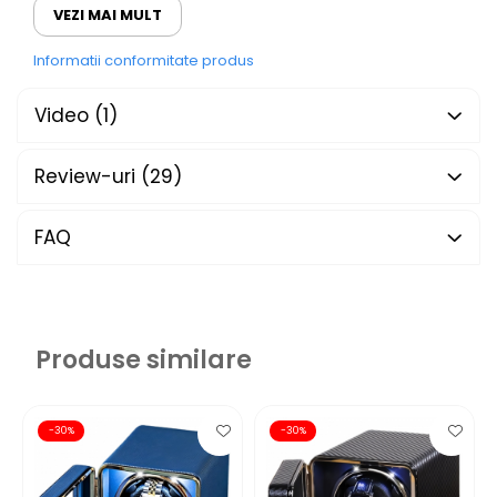
VEZI MAI MULT
AVA-STARS · CUTIE ÎNTORS
Informatii conformitate produs
CEASURI AUTOMATICE
Rafinament sub
cheie
.
Video
(1)
Review-uri
(29)
FAQ
CATIFEA · PIELE · ÎNCHIDERE
CU CHEIE
Mai mult decât
Produse similare
o cutie. Un
seif
-30%
-30%