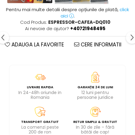
Pentru mai multe detalii despre opțiunile de plată,
click
aici
.
Cod Produs:
ESPRESSOR-CAFEA-DQ010
Ai nevoie de ajutor?
+40721948495
ADAUGA LA FAVORITE
CERE INFORMATII
LIVRARE RAPIDA
GARANȚIE 24 DE LUNI
In 24-48h oriunde in
12 luni pentru
Romania
persoane juridice
TRANSPORT GRATUIT
RETUR SIMPLU & GRATUIT
La comenzi peste
In 30 de zile – fără
200 de ron
bătăi de cap!