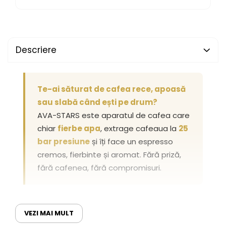
Descriere
Te-ai săturat de cafea rece, apoasă
sau slabă când ești pe drum?
AVA-STARS este aparatul de cafea care
chiar
fierbe apa
, extrage cafeaua la
25
bar presiune
și îți face un espresso
cremos, fierbinte și aromat. Fără priză,
fără cafenea, fără compromisuri.
25
9600
VEZI MAI MULT
bar
mAh