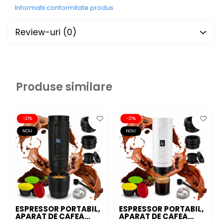
Presiune extracție
Baterie internă
Informatii conformitate produs
5 espresso
4
Review-uri
(0)
în1
50 ml cafea
Moduri preparare
Produse similare
-21%
-21%
NOU
NOU
ESPRESSOR PORTABIL,
ESPRESSOR PORTABIL,
APARAT DE CAFEA
APARAT DE CAFEA