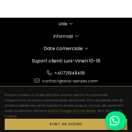
Utile
Informații
Date comerciale
Suport clienti
Luni-Vineri 10-16
+40721948495
contact@ava-senses.com
Folosim cookie-uri și identificatori similari pentru funcționarea
magazinului, analiză și personalizarea reclamelor. Prin acceptare, ești de
acord ca datele tale să fie folosite în aceste scopuri, inclusiv de partenerii
noștri publicitari conform
politicii Google privind datele
. Vezi
Politica de
Cookies
.
SUNT DE ACORD
©Copyright AVA-SENSES SRL 2026
Platforma E-commerce by Gomag